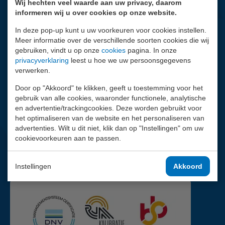
Wij hechten veel waarde aan uw privacy, daarom
Wij helpen je graag.
informeren wij u over cookies op onze website.
010 - 2 888 000
In deze pop-up kunt u uw voorkeuren voor cookies instellen.
Contactpagina
Meer informatie over de verschillende soorten cookies die wij
gebruiken, vindt u op onze
cookies
pagina. In onze
Facebook
privacyverklaring
leest u hoe we uw persoonsgegevens
verwerken.
LinkedIn
Door op "Akkoord" te klikken, geeft u toestemming voor het
gebruik van alle cookies, waaronder functionele, analytische
Youtube
en advertentie/trackingcookies. Deze worden gebruikt voor
het optimaliseren van de website en het personaliseren van
Instagram
advertenties. Wilt u dit niet, klik dan op "Instellingen" om uw
cookievoorkeuren aan te passen.
Mail
Instellingen
Akkoord