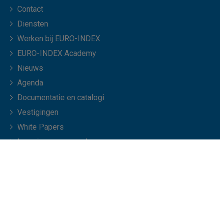
Contact
Diensten
Werken bij EURO-INDEX
EURO-INDEX Academy
Nieuws
Agenda
Documentatie en catalogi
Vestigingen
White Papers
Leveringsvoorwaarden
Veelgestelde vragen
© Copyright 2026 EURO-INDEX b.v.
NL
EN
Privacyverklaring
Cookies