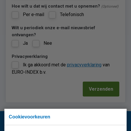
Hoe wilt u dat wij contact met u opnemen?
(Optioneel)
Per e-mail
Telefonisch
Wilt u periodiek onze e-mail nieuwsbrief
ontvangen?
Ja
Nee
Privacyverklaring
Ik ga akkoord met de
privacyverklaring
van
EURO-INDEX b.v.
Verzenden
Cookievoorkeuren
Vragen?