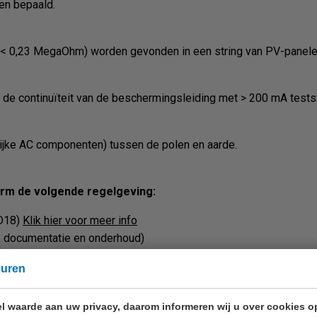
den bepaald.
t (< 0,23 MegaOhm) worden gevonden in een string van PV-panele
n
de continuïteit van de beschermingsleiding
met > 200 mA tests
jke AC componenten) tussen de polen en aarde.
orm de volgende regelgeving:
TD18)
Klik hier voor meer info
 documentatie en onderhoud)
sinstallaties)
euren
l waarde aan uw privacy, daarom informeren wij u over cookies o