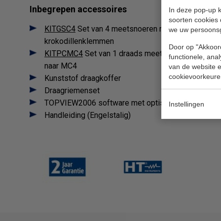
Inbegrepen accessoires
In deze pop-up k
soorten cookies 
KITGSC4
Set van 4 meetsnoeren met 4 mm banaan
we uw persoons
krokodillenklemmen
Door op "Akkoord
KITPCMC4
Set van 1 draads meetsnoeren van 4 m
functionele, ana
naar MC4
van de website en
cookievoorkeure
Kunststof draagkoffer
Draagriemenset
TOPVIEW2006 software met optische USB-kabel
Instellingen
Handleiding (Engelstalig)