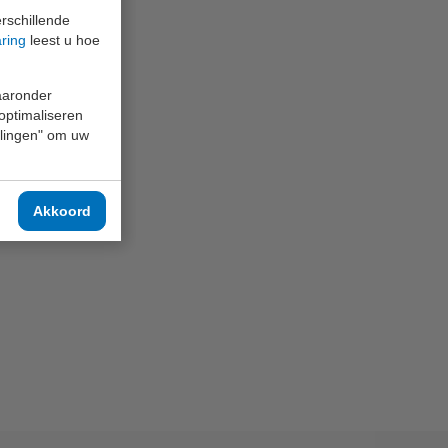
rschillende
aring
leest u hoe
waaronder
 optimaliseren
ellingen" om uw
Akkoord