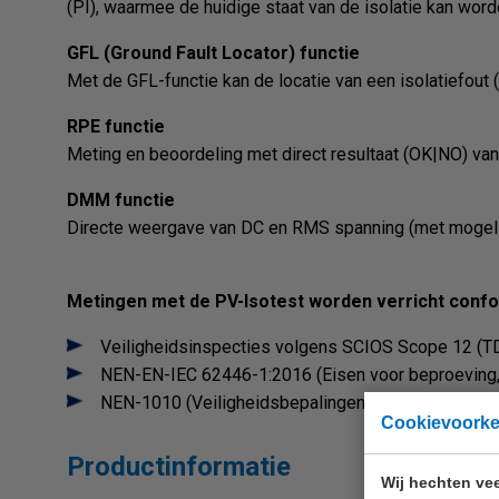
(PI), waarmee de huidige staat van de isolatie kan wor
GFL (Ground Fault Locator) functie
Met de GFL-functie kan de locatie van een isolatiefou
RPE functie
Meting en beoordeling met direct resultaat (OK|NO) va
DMM functie
Directe weergave van DC en RMS spanning (met mogeli
Metingen met de PV-Isotest worden verricht conf
Veiligheidsinspecties volgens SCIOS Scope 12 (
NEN-EN-IEC 62446-1:2016 (Eisen voor beproeving,
NEN-1010 (Veiligheidsbepalingen voor laagspanning
Cookievoork
Productinformatie
Wij hechten vee