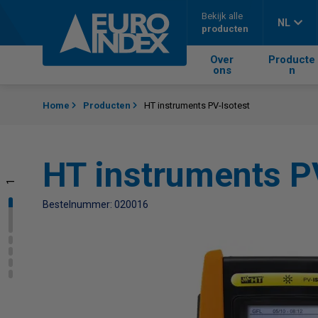
Skip to content
Bekijk alle
NL
producten
Over
Producte
ons
n
Home
Producten
HT instruments PV-Isotest
HT instruments P
1
2
3
4
5
Bestelnummer: 020016