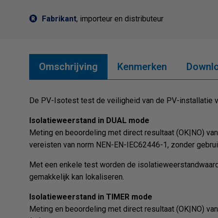
Fabrikant
, importeur en distributeur
Omschrijving
Kenmerken
Downl
De PV-Isotest test de veiligheid van de PV-installat
Isolatieweerstand in DUAL mode
Meting en beoordeling met direct resultaat (OK|NO) va
vereisten van norm NEN-EN-IEC62446-1
, zonder gebru
Met een enkele test worden de isolatieweerstandwaard
gemakkelijk kan lokaliseren.
Isolatieweerstand in TIMER mode
Meting en beoordeling met direct resultaat (OK|NO) va