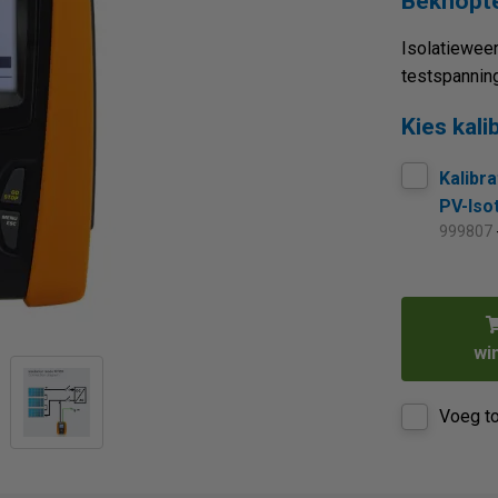
Beknopte
Isolatieweer
testspanning
Kies kali
Kalibra
PV-Iso
999807
wi
Voeg to