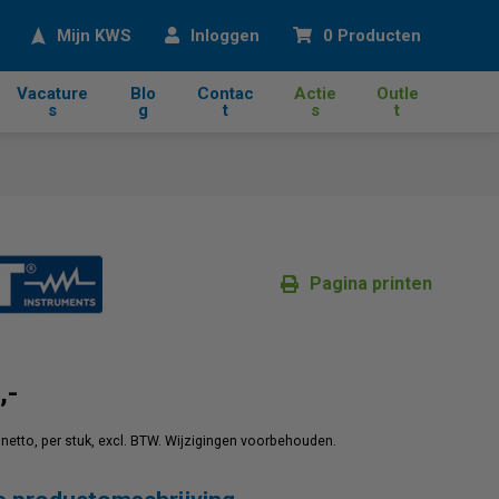
eken
Mijn KWS
Inloggen
0 Producten
Vacature
Blo
Contac
Actie
Outle
s
g
t
s
t
Pagina printen
,-
jn netto, per stuk, excl. BTW. Wijzigingen voorbehouden.