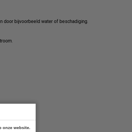
n door bijvoorbeeld water of beschadiging.
troom.
p onze website.