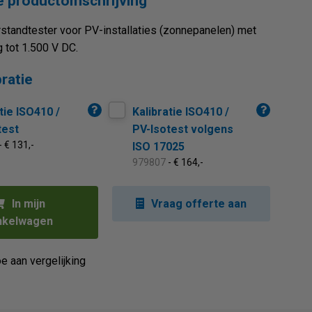
 productomschrijving
standtester voor PV-installaties (zonnepanelen) met
 tot 1.500 V DC.
bratie
tie ISO410 /
Kalibratie ISO410 /
test
PV-Isotest volgens
- € 131,-
ISO 17025
979807
- € 164,-
In mijn
Vraag offerte aan
nkelwagen
e aan vergelijking