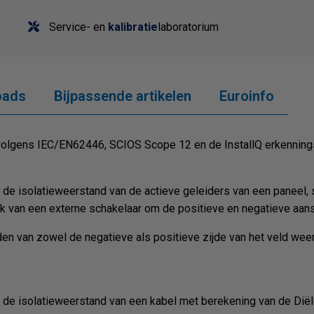
Service- en
kalibratie
laboratorium
oads
Bijpassende artikelen
Euroinfo
ie volgens IEC/EN62446, SCIOS Scope 12 en de InstallQ erkenni
n
de isolatieweerstand van de actieve geleiders
van een paneel, 
ik van een externe schakelaar
om de positieve en negatieve aanslu
en van zowel de negatieve als positieve zijde van het veld wee
n
de isolatieweerstan
d van een kabel met berekening van de Diël