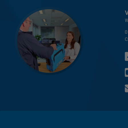
W
0
C