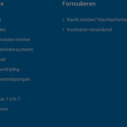
es
Formulieren
t
Klacht melden? Klachtenformul
len
Inschrijven nieuwsbrief
esloten ruimten
ventilatiesysteem
oud
estrijding
 warmtepompen
e 1 t/m 7
oren