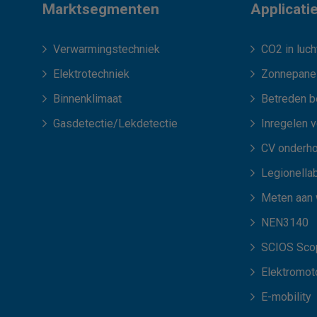
Marktsegmenten
Applicati
Verwarmingstechniek
CO2 in luch
Elektrotechniek
Zonnepane
Binnenklimaat
Betreden b
Gasdetectie/Lekdetectie
Inregelen 
CV onderh
Legionellab
Meten aan
NEN3140
SCIOS Scop
Elektromot
E-mobility