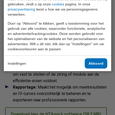
communicatie met de Solar03 datalogger/afstandsunit
gebruiken, vindt u op onze
cookies
pagina. In onze
vindt plaats via Bluetooth. Communicatie met een
privacyverklaring
leest u hoe we uw persoonsgegevens
telefoon, tablet of PC vindt plaats via WiFi- of USB-C-
verwerken.
verbinding.
Door op "Akkoord" te klikken, geeft u toestemming voor het
gebruik van alle cookies, waaronder functionele, analytische
HTAgorà software biedt de volgende features:
en advertentie/trackingcookies. Deze worden gebruikt voor
het optimaliseren van de website en het personaliseren van
Uitgebreide Module Database:
Biedt toegang tot
advertenties. Wilt u dit niet, klik dan op "Instellingen" om uw
een database met meer dan 30.000 zonnepanelen die
cookievoorkeuren aan te passen.
continu kan worden bijgewerkt.
Prestatie-analyse:
Vergelijkt gemeten I-V-curves
Instellingen
Akkoord
direct met de nominale specificaties van de fabrikant
om vast te stellen of de string of module aan de
efficiëntie-eisen voldoet.
Rapportage:
Maakt het mogelijk om meetresultaten
en IV-curves overzichtelijk te beheren en te
exporteren naar professionele rapporten.
Download hier de HTAgorà software (38,2 MB)