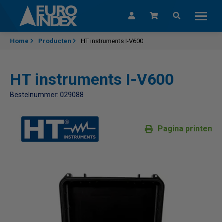
Skip to content
Home
Producten
HT instruments I-V600
HT instruments I-V600
Bestelnummer: 029088
Pagina printen