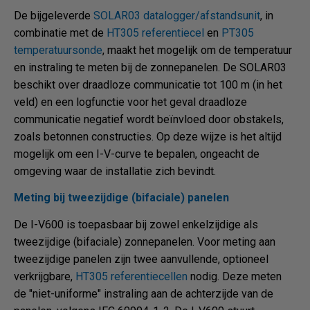
De bijgeleverde
SOLAR03 datalogger/afstandsunit
, in
combinatie met de
HT305 referentiecel
en
PT305
temperatuursonde
, maakt het mogelijk om de temperatuur
en instraling te meten bij de zonnepanelen. De SOLAR03
beschikt over draadloze communicatie tot 100 m (in het
veld) en een logfunctie voor het geval draadloze
communicatie negatief wordt beïnvloed door obstakels,
zoals betonnen constructies. Op deze wijze is het altijd
mogelijk om een I-V-curve te bepalen, ongeacht de
omgeving waar de installatie zich bevindt.
Meting bij tweezijdige (bifaciale) panelen
De I-V600 is toepasbaar bij zowel enkelzijdige als
tweezijdige (bifaciale) zonnepanelen. Voor meting aan
tweezijdige panelen zijn twee aanvullende, optioneel
verkrijgbare,
HT305 referentiecellen
nodig. Deze meten
de "niet-uniforme" instraling aan de achterzijde van de