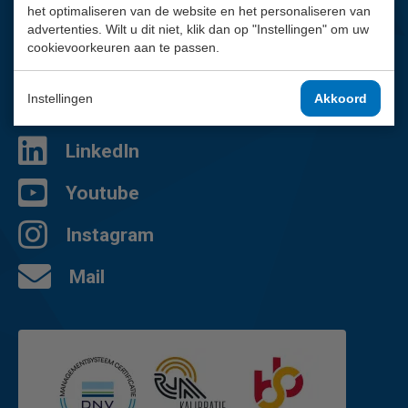
het optimaliseren van de website en het personaliseren van
Wij helpen je graag.
advertenties. Wilt u dit niet, klik dan op "Instellingen" om uw
cookievoorkeuren aan te passen.
010 - 2 888 000
Contactpagina
Instellingen
Akkoord
Facebook
LinkedIn
Youtube
Instagram
Mail