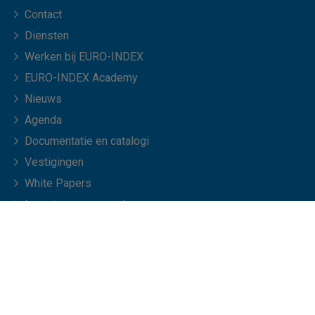
Contact
Diensten
Werken bij EURO-INDEX
EURO-INDEX Academy
Nieuws
Agenda
Documentatie en catalogi
Vestigingen
White Papers
Leveringsvoorwaarden
Veelgestelde vragen
© Copyright 2026 EURO-INDEX b.v.
NL
EN
Privacyverklaring
Cookies