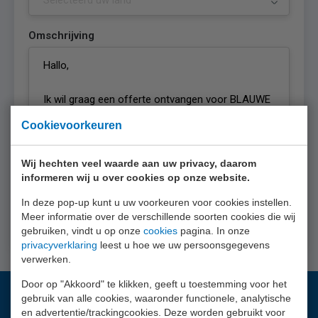
Omschrijving
Cookievoorkeuren
Privacyverklaring
Ik ga akkoord met de
privacyverklaring
van
Wij hechten veel waarde aan uw privacy, daarom
EURO-INDEX b.v.
informeren wij u over cookies op onze website.
In deze pop-up kunt u uw voorkeuren voor cookies instellen.
Meer informatie over de verschillende soorten cookies die wij
Offerte aanvragen
gebruiken, vindt u op onze
cookies
pagina. In onze
privacyverklaring
leest u hoe we uw persoonsgegevens
verwerken.
Door op "Akkoord" te klikken, geeft u toestemming voor het
gebruik van alle cookies, waaronder functionele, analytische
Vragen?
en advertentie/trackingcookies. Deze worden gebruikt voor