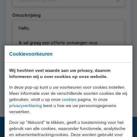
Omschrijving
Cookievoorkeuren
Privacyverklaring
Ik ga akkoord met de
privacyverklaring
van
Wij hechten veel waarde aan uw privacy, daarom
EURO-INDEX b.v.
informeren wij u over cookies op onze website.
In deze pop-up kunt u uw voorkeuren voor cookies instellen.
Meer informatie over de verschillende soorten cookies die wij
Offerte aanvragen
gebruiken, vindt u op onze
cookies
pagina. In onze
privacyverklaring
leest u hoe we uw persoonsgegevens
verwerken.
Door op "Akkoord" te klikken, geeft u toestemming voor het
gebruik van alle cookies, waaronder functionele, analytische
Vragen?
en advertentie/trackingcookies. Deze worden gebruikt voor