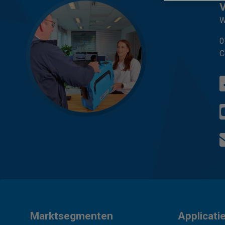
W
0
C
Marktsegmenten
Applicati