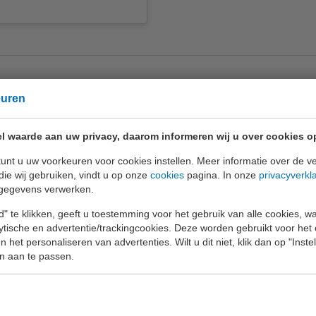
euren
l waarde aan uw privacy, daarom informeren wij u over cookies o
unt u uw voorkeuren voor cookies instellen. Meer informatie over de ve
rklaring
van EURO-INDEX b.v.
die wij gebruiken, vindt u op onze
cookies
pagina. In onze
privacyverkl
gegevens verwerken.
" te klikken, geeft u toestemming voor het gebruik van alle cookies, 
lytische en advertentie/trackingcookies. Deze worden gebruikt voor het
 het personaliseren van advertenties. Wilt u dit niet, klik dan op "Inst
n aan te passen.