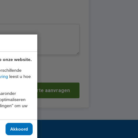
p onze website.
rschillende
aring
leest u hoe
Offerte aanvragen
waaronder
 optimaliseren
ellingen" om uw
Akkoord