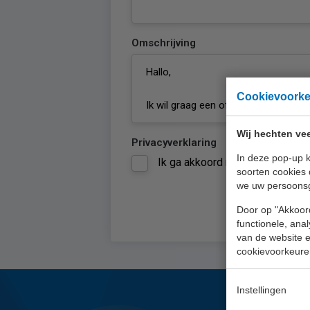
Omschrijving
Cookievoork
Wij hechten vee
Privacyverklaring
In deze pop-up k
Ik ga akkoord met de
privacyve
soorten cookies 
we uw persoons
Door op "Akkoord
functionele, ana
van de website en
cookievoorkeure
Instellingen