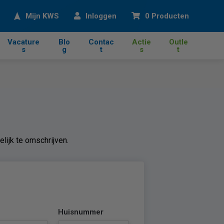
eken
Mijn KWS
Inloggen
0 Producten
Vacature
Blo
Contac
Actie
Outle
s
g
t
s
t
lijk te omschrijven.
Huisnummer