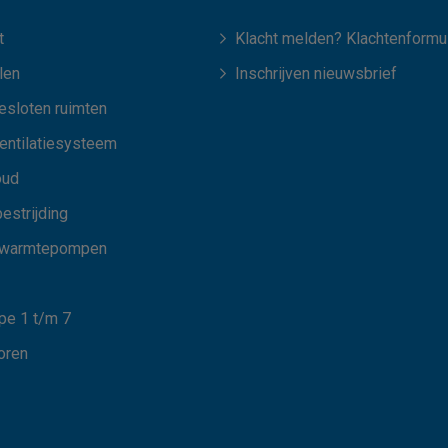
t
Klacht melden? Klachtenformul
len
Inschrijven nieuwsbrief
esloten ruimten
ventilatiesysteem
oud
estrijding
 warmtepompen
e 1 t/m 7
oren