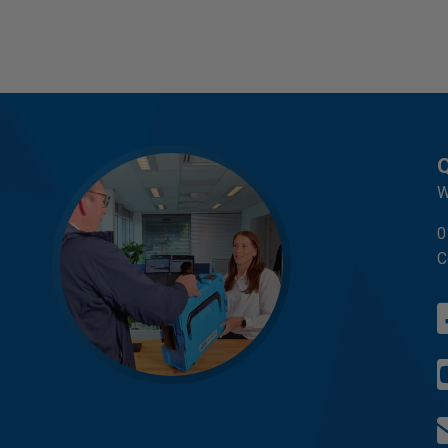
Q
W
0
C