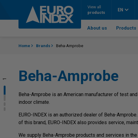
Skip to content
View all
EN
products
About us
Products
Home
Brands
Beha-Amprobe
Beha-Amprobe
1
2
3
Beha-Amprobe is an American manufacturer of test and 
indoor climate.
EURO-INDEX is an authorized dealer of Beha-Amprobe. 
of this brand, EURO-INDEX also provides service, maint
We supply Beha-Amprobe products and services in the Ne