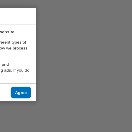
website.
ferent types of
how we process
20
, and
g ads. If you do
Agree