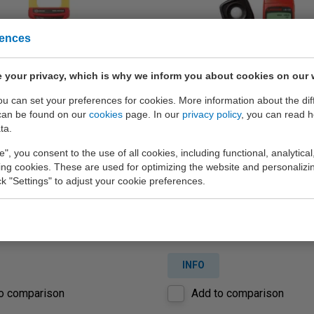
rences
 your privacy, which is why we inform you about cookies on our 
you can set your preferences for cookies. More information about the dif
can be found on our
cookies
page. In our
privacy policy
, you can read 
mprobe AMP-330
Beha-Amprobe LM-1
ta.
issel- en gelijkstroomtang
Digitale lichtsterktemeter met
e", you consent to the use of all cookies, including functional, analytical
A met speciale functies voor
automatische bereikinstelling.
king cookies. These are used for optimizing the website and personalizin
ick "Settings" to adjust your cookie preferences.
n elektromotoren en HVAC-
.
€ 249,-
INFO
o comparison
Add to comparison