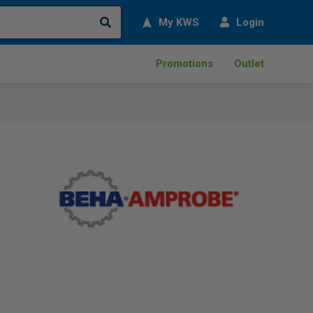
Search
My KWS
Login
Promotions
Outlet