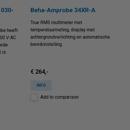
1030-
Beha-Amprobe 34XR-A
True RMS multimeter met
temperatuurmeting, display met
obe heeft
achtergrondverlichting en automatische
000 V AC
bereikinstelling.
uwde
 is
€ 264,-
INFO
Add to comparison