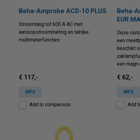
Beha-Amprobe ACD-10 PLUS
Beha-A
EUR MA
Stroomtang tot 600 A AC met
aanloopstroommeting en talrijke
Deze cont
multimeterfuncties
een meetbe
beschikt 
zaklampfun
een magn (.
€ 117,-
€ 62,-
INFO
INFO
Add to comparison
Add t